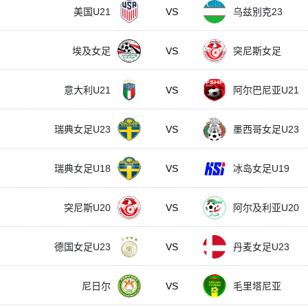
美国U21
VS
乌兹别克23
埃及女足
VS
突尼斯女足
意大利U21
VS
阿尔巴尼亚U21
瑞典女足U23
VS
墨西哥女足U23
瑞典女足U18
VS
冰岛女足U19
突尼斯U20
VS
阿尔及利亚U20
德国女足U23
VS
丹麦女足U23
尼日尔
VS
毛里塔尼亚