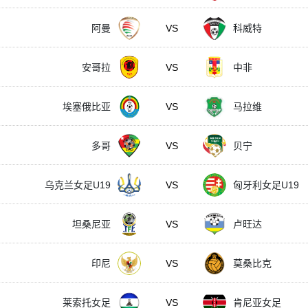
阿曼
VS
科威特
安哥拉
VS
中非
埃塞俄比亚
VS
马拉维
多哥
VS
贝宁
乌克兰女足U19
VS
匈牙利女足U19
坦桑尼亚
VS
卢旺达
印尼
VS
莫桑比克
莱索托女足
VS
肯尼亚女足