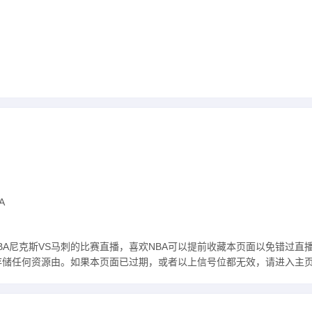
A
30 NBA尼克斯VS马刺的比赛直播，喜欢NBA可以提前收藏本页面以免错
存储任何资源由。如果本页面已过期，或者以上信号位都无效，请进入主