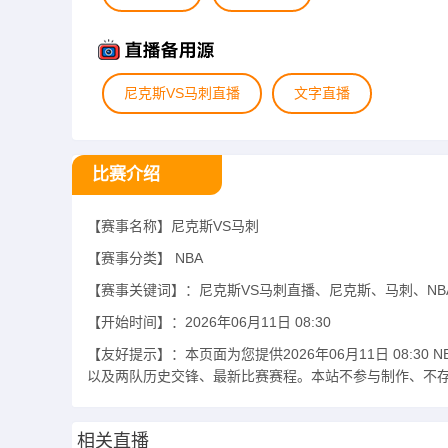
尼克斯VS马刺直播
文字直播
比赛介绍
【赛事名称】尼克斯VS马刺
【赛事分类】
NBA
【赛事关键词】：尼克斯VS马刺直播、尼克斯、马刺、NB
【开始时间】：2026年06月11日 08:30
【友好提示】：本页面为您提供2026年06月11日 08:
以及两队历史交锋、最新比赛赛程。本站不参与制作、不
相关直播