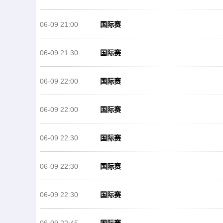
06-09 21:00
国际赛
06-09 21:30
国际赛
06-09 22:00
国际赛
06-09 22:00
国际赛
06-09 22:30
国际赛
06-09 22:30
国际赛
06-09 22:30
国际赛