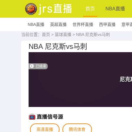
首页
NBA直播
NBA直播
英超直播
世界杯直播
西甲直播
意甲
当前位置：
首页
>
篮球直播
> NBA 尼克斯vs马刺
NBA 尼克斯vs马刺
已结束
尼克
高清直播
腾讯体育