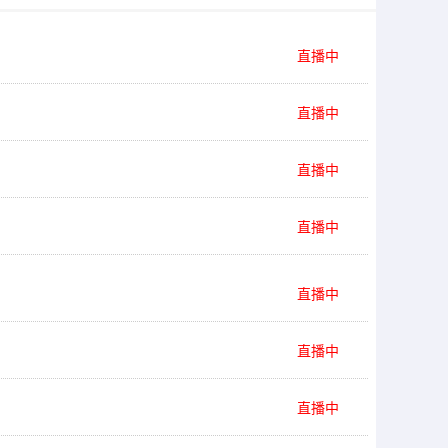
直播中
直播中
直播中
直播中
直播中
直播中
直播中