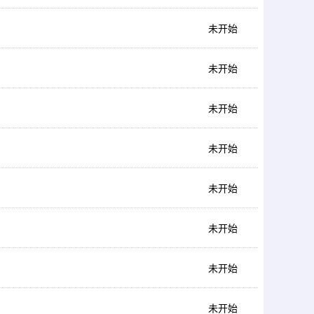
未开始
未开始
未开始
未开始
未开始
未开始
未开始
未开始