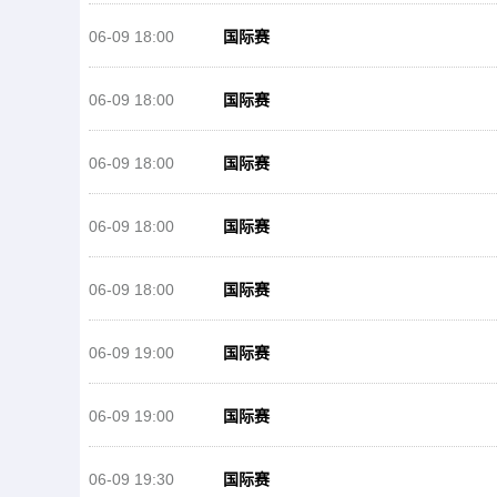
06-09 18:00
国际赛
06-09 18:00
国际赛
06-09 18:00
国际赛
06-09 18:00
国际赛
06-09 18:00
国际赛
06-09 19:00
国际赛
06-09 19:00
国际赛
06-09 19:30
国际赛