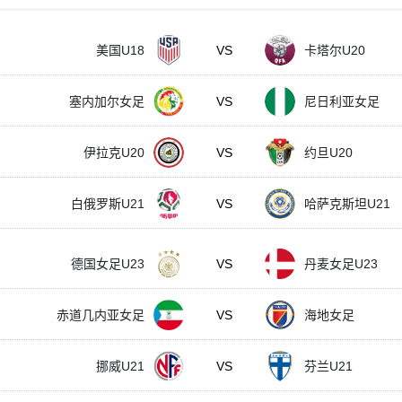
美国U18
VS
卡塔尔U20
塞内加尔女足
VS
尼日利亚女足
伊拉克U20
VS
约旦U20
白俄罗斯U21
VS
哈萨克斯坦U21
德国女足U23
VS
丹麦女足U23
赤道几内亚女足
VS
海地女足
挪威U21
VS
芬兰U21