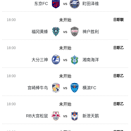
东京FC
vs
町田泽维
未开始
18:00
日职联
福冈黄蜂
vs
神户胜利
未开始
18:00
日职乙
大分三神
vs
湘南海洋
未开始
18:00
日职乙
宫崎棒牛鸟
vs
横滨FC
未开始
18:00
日职乙
RB大宫松鼠
vs
新泄天鹅