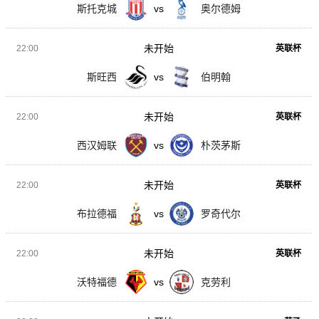
斯托克城
vs
奥尔德姆
未开始
22:00
英联杯
斯旺西
vs
伯明翰
未开始
22:00
英联杯
西汉姆联
vs
朴茨茅斯
未开始
22:00
英联杯
布拉德福
vs
罗奇代尔
未开始
22:00
英联杯
沃特福德
vs
克劳利