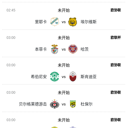
未开始
02:45
欧协联
里耶卡
vs
埃尔维斯
未开始
03:00
欧联杯
本菲卡
vs
哈茨
未开始
03:00
欧协联
希伯尼安
vs
斯肯迪亚
未开始
03:00
欧协联
贝尔格莱德游击
vs
杜保尔
未开始
03:00
欧协联