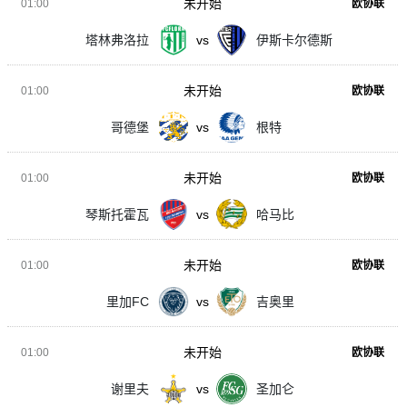
未开始
01:00
欧协联
塔林弗洛拉
vs
伊斯卡尔德斯
未开始
01:00
欧协联
哥德堡
vs
根特
未开始
01:00
欧协联
琴斯托霍瓦
vs
哈马比
未开始
01:00
欧协联
里加FC
vs
吉奥里
未开始
01:00
欧协联
谢里夫
vs
圣加仑