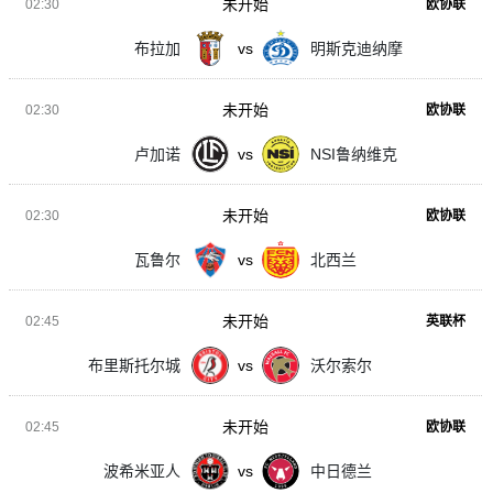
未开始
02:30
欧协联
布拉加
vs
明斯克迪纳摩
未开始
02:30
欧协联
卢加诺
vs
NSI鲁纳维克
未开始
02:30
欧协联
瓦鲁尔
vs
北西兰
未开始
02:45
英联杯
布里斯托尔城
vs
沃尔索尔
未开始
02:45
欧协联
波希米亚人
vs
中日德兰