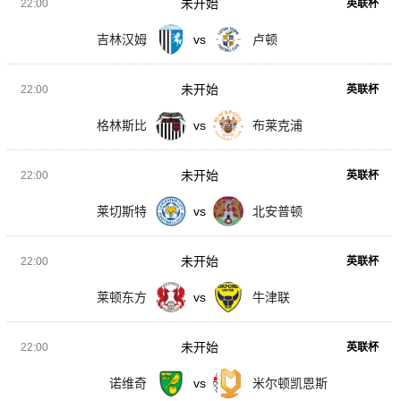
未开始
22:00
英联杯
吉林汉姆
vs
卢顿
未开始
22:00
英联杯
格林斯比
vs
布莱克浦
未开始
22:00
英联杯
莱切斯特
vs
北安普顿
未开始
22:00
英联杯
莱顿东方
vs
牛津联
未开始
22:00
英联杯
诺维奇
vs
米尔顿凯恩斯