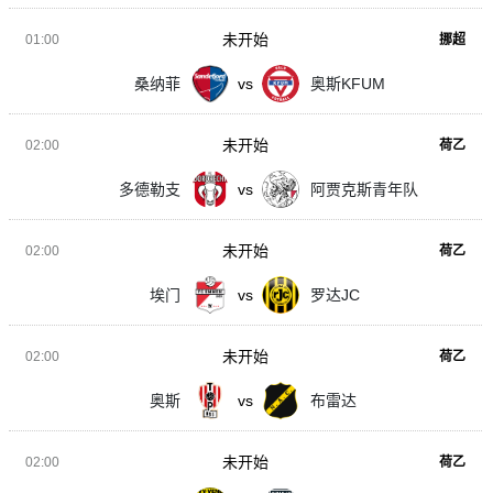
未开始
01:00
挪超
桑纳菲
vs
奥斯KFUM
未开始
02:00
荷乙
多德勒支
vs
阿贾克斯青年队
未开始
02:00
荷乙
埃门
vs
罗达JC
未开始
02:00
荷乙
奥斯
vs
布雷达
未开始
02:00
荷乙