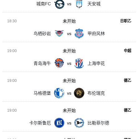
城南FC
vs
天安城
未开始
18:30
日职乙
鸟栖砂岩
vs
甲府风林
未开始
19:00
中超
青岛海牛
vs
上海申花
未开始
19:00
德乙
马格德堡
vs
布伦瑞克
未开始
19:00
德乙
卡尔斯鲁厄
vs
比勒菲尔德