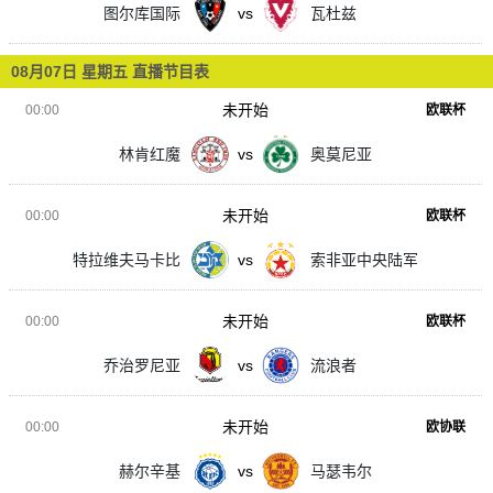
图尔库国际
vs
瓦杜兹
08月07日 星期五 直播节目表
未开始
00:00
欧联杯
林肯红魔
vs
奥莫尼亚
未开始
00:00
欧联杯
特拉维夫马卡比
vs
索非亚中央陆军
未开始
00:00
欧联杯
乔治罗尼亚
vs
流浪者
未开始
00:00
欧协联
赫尔辛基
vs
马瑟韦尔