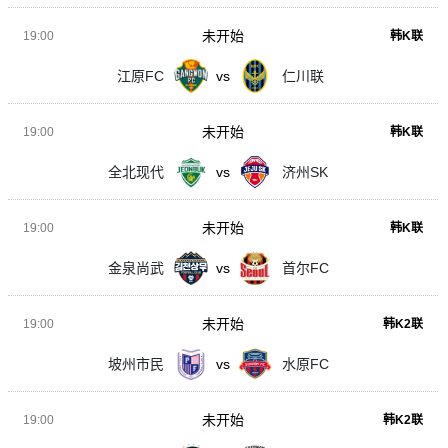
未开始
19:00
韩K联
江原FC
vs
仁川联
未开始
19:00
韩K联
全北现代
vs
济州SK
未开始
19:00
韩K联
金泉尚武
vs
首尔FC
未开始
19:00
韩K2联
坡州市民
vs
水原FC
未开始
19:00
韩K2联