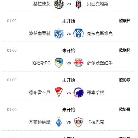
赫拉德茨
vs
贝西克塔斯
未开始
01:00
欧联杯
波兹南莱赫
vs
克拉克斯维克
未开始
01:00
欧联杯
帕福斯FC
vs
萨尔茨堡红牛
未开始
01:00
欧协联
德布雷辛尼
vs
哥本哈根
未开始
01:00
欧协联
基辅迪纳摩
vs
卡拉巴克