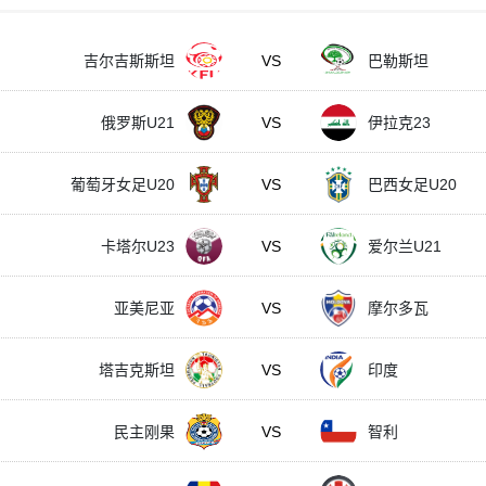
吉尔吉斯斯坦
VS
巴勒斯坦
俄罗斯U21
VS
伊拉克23
葡萄牙女足U20
VS
巴西女足U20
卡塔尔U23
VS
爱尔兰U21
亚美尼亚
VS
摩尔多瓦
塔吉克斯坦
VS
印度
民主刚果
VS
智利