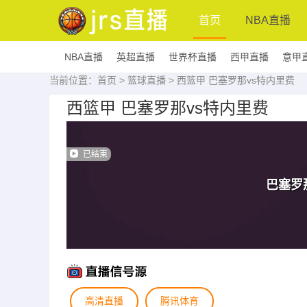
首页
NBA直播
NBA直播
英超直播
世界杯直播
西甲直播
意甲
当前位置：
首页
>
篮球直播
> 西篮甲 巴塞罗那vs特内里费
西篮甲 巴塞罗那vs特内里费
已结束
巴塞罗
高清直播
腾讯体育