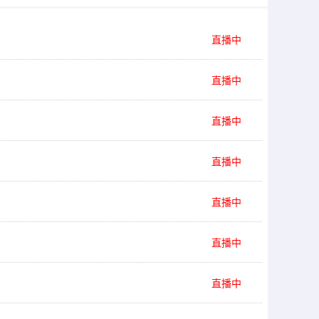
直播中
直播中
直播中
直播中
直播中
直播中
直播中