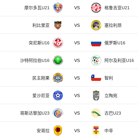
摩尔多瓦U21
VS
格鲁吉亚U21
利比里亚
VS
塞拉利昂
突尼斯U16
VS
俄罗斯U16
沙特阿拉伯U16
VS
阿尔及利亚U16
民主刚果
VS
智利
爱沙尼亚
VS
立陶宛
哥斯达黎加U23
VS
古巴U23
安哥拉
VS
中非