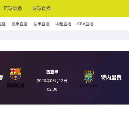
足球直播
篮球直播
直播
德甲直播
法甲直播
中超直播
CBA直播
西篮甲
那
特内里费
2026年06月12日
02:00