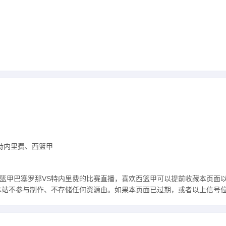
特内里费、西篮甲
:00 西篮甲巴塞罗那VS特内里费的比赛直播，喜欢西篮甲可以提前收藏本
本站不参与制作、不存储任何资源由。如果本页面已过期，或者以上信号