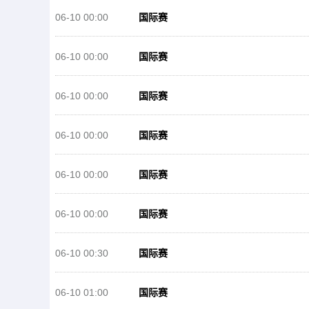
06-10 00:00
国际赛
06-10 00:00
国际赛
06-10 00:00
国际赛
06-10 00:00
国际赛
06-10 00:00
国际赛
06-10 00:00
国际赛
06-10 00:30
国际赛
06-10 01:00
国际赛