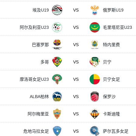
埃及U19
VS
俄罗斯U19
阿尔及利亚U23
VS
毛里塔尼亚U23
巴塞罗那
VS
特内里费
多哥
VS
贝宁
摩洛哥女足U23
VS
贝宁女足
ALBA柏林
VS
保罗沙
阿尔梅里亚
VS
卡斯迪隆
危地马拉女足
VS
萨尔瓦多女足