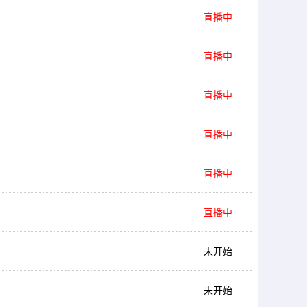
直播中
直播中
直播中
直播中
直播中
直播中
未开始
未开始