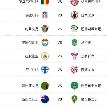
罗马尼亚U16
VS
格鲁吉亚U16
美国U19
VS
日本U19
约旦女足
VS
巴勒斯坦女足
埃塞俄比亚
VS
马拉维
拉脱维亚
VS
法罗群岛
芬兰U18
VS
挪威U18
赞比亚女足
VS
津巴布韦女足
新西兰女足
VS
摩洛哥女足