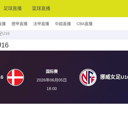
足球直播
篮球直播
直播
德甲直播
法甲直播
中超直播
CBA直播
足U16
16
国际赛
6
挪威女足U1
2026年06月05日
18:00