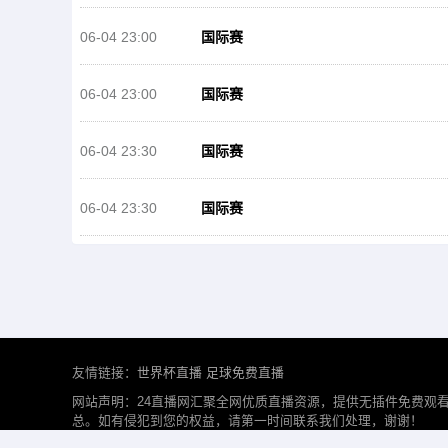
06-04 23:00
国际赛
06-04 23:00
国际赛
06-04 23:30
国际赛
06-04 23:30
国际赛
友情链接：
世界杯直播
足球免费直播
网站声明：24直播网汇聚全网优质直播资源，提供无插件免费观看的
总。如有侵犯到您的权益，请第一时间联系我们处理，谢谢！