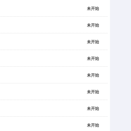
未开始
未开始
未开始
未开始
未开始
未开始
未开始
未开始