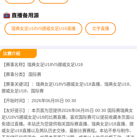
瑞典女足U18VS挪威女足U18直播
文字直播
比赛介绍
【赛事名称】瑞典女足U18VS挪威女足U18
【赛事分类】
国际赛
【赛事关键词】：瑞典女足U18VS挪威女足U18直播、瑞典女足U18、
挪威女足U18、国际赛
【开始时间】：2026年06月05日 00:30
【友好提示】：本页面为您提供2026年06月05日 00:30 国际赛瑞典女
足U18VS挪威女足U18的比赛直播，喜欢国际赛可以提前收藏本页面以
免错过直播。本站还为您提供相关国际赛直播、瑞典女足U18直播、挪
威女足U18直播以及两队历史交锋、最新比赛赛程。本站不参与制作、